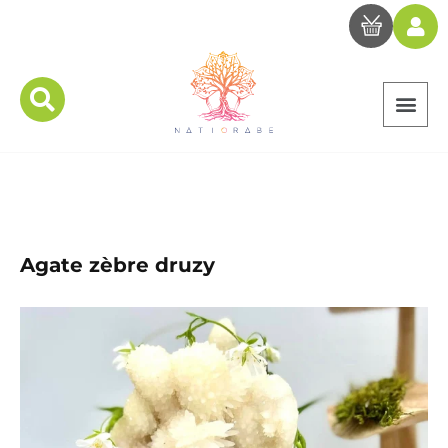
Agate zèbre druzy