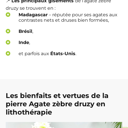
📍
Les principaux gisements
de l’agate zèbre
druzy se trouvent en :
Madagascar
– réputée pour ses agates aux
contrastes nets et druses bien formées,
Brésil
,
Inde
,
et parfois aux
États-Unis
.
Les bienfaits et vertues de la
pierre Agate zèbre druzy en
lithothérapie