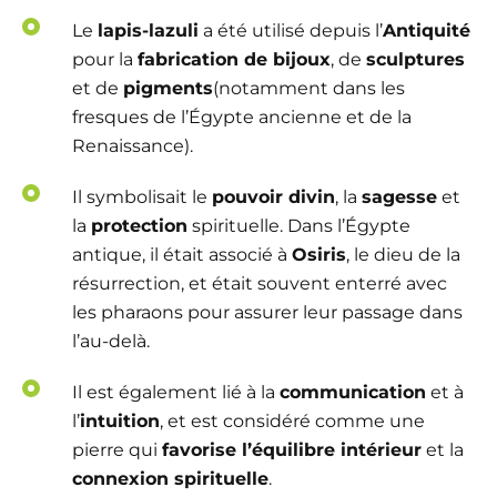
Le
lapis-lazuli
a été utilisé depuis l’
Antiquité
pour la
fabrication de bijoux
, de
sculptures
et de
pigments
(notamment dans les
fresques de l’Égypte ancienne et de la
Renaissance).
Il symbolisait le
pouvoir divin
, la
sagesse
et
la
protection
spirituelle. Dans l’Égypte
antique, il était associé à
Osiris
, le dieu de la
résurrection, et était souvent enterré avec
les pharaons pour assurer leur passage dans
l’au-delà.
Il est également lié à la
communication
et à
l’
intuition
, et est considéré comme une
pierre qui
favorise l’équilibre intérieur
et la
connexion spirituelle
.