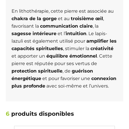
En lithothérapie, cette pierre est associée au
chakra de la gorge
et au
troisième œil
,
favorisant la
communication claire
, la
sagesse intérieure
et l’
intuition
. Le lapis-
lazuli est également utilisé pour
amplifier les
capacités spirituelles
, stimuler la
créativité
et apporter un
équilibre émotionnel
. Cette
pierre est réputée pour ses vertus de
protection spirituelle
, de
guérison
énergétique
et pour favoriser une
connexion
plus profonde
avec soi-même et l’univers.
6
produits disponibles