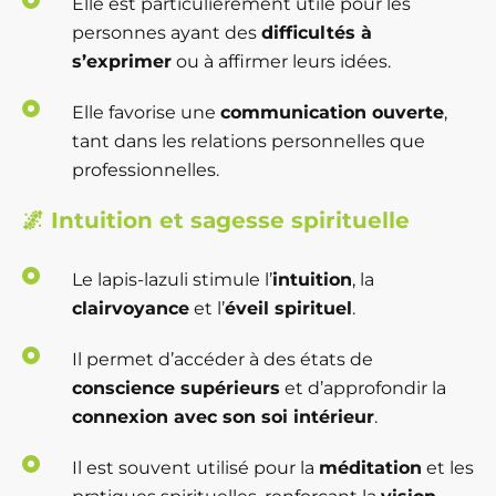
Elle est particulièrement utile pour les
personnes ayant des
difficultés à
s’exprimer
ou à affirmer leurs idées.
Elle favorise une
communication ouverte
,
tant dans les relations personnelles que
professionnelles.
🌌
Intuition et sagesse spirituelle
Le lapis-lazuli stimule l’
intuition
, la
clairvoyance
et l’
éveil spirituel
.
Il permet d’accéder à des états de
conscience supérieurs
et d’approfondir la
connexion avec son soi intérieur
.
Il est souvent utilisé pour la
méditation
et les