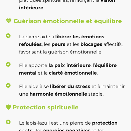
pratiques spirituelles, renforçant la
vision
intérieure
.
💙
Guérison émotionnelle et équilibre
La pierre aide à
libérer les émotions
refoulées
, les
peurs
et les
blocages
affectifs,
favorisant la guérison émotionnelle.
Elle apporte
la paix intérieure
, l’
équilibre
mental
et la
clarté émotionnelle
.
Elle aide à se
libérer du stress
et à maintenir
une
harmonie émotionnelle
stable.
🛡️
Protection spirituelle
Le lapis-lazuli est une pierre de
protection
contre les
énergies négatives
et les