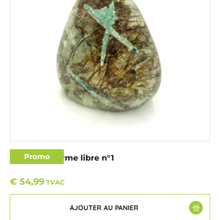
Promo
Garniérite forme libre n°1
€
54,99
TVAC
AJOUTER AU PANIER