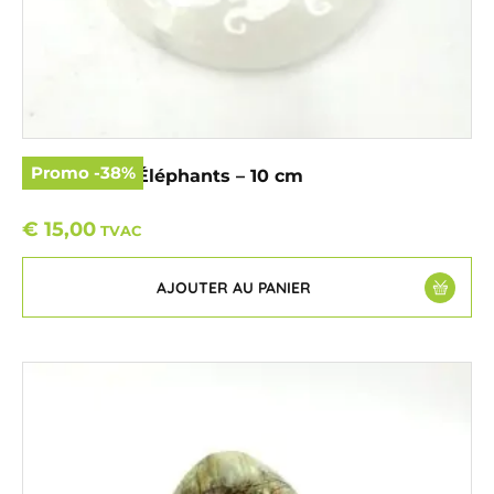
Promo
-
38
%
Sélénite – ॐ Éléphants – 10 cm
€
15,00
TVAC
AJOUTER AU PANIER