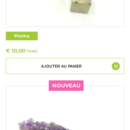
Promo
Pyrite cubes
€
10,00
TVAC
AJOUTER AU PANIER
NOUVEAU
NOUVEAU