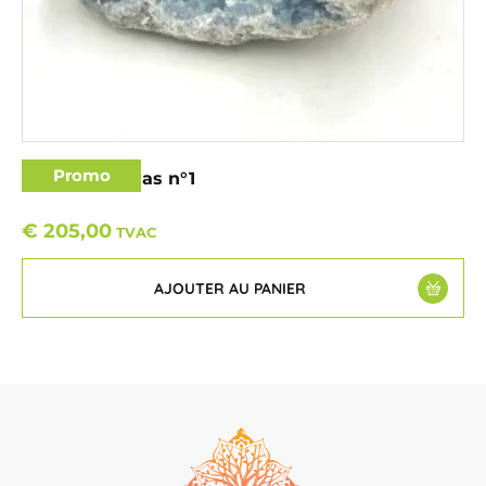
Promo
Célestine amas n°1
€
205,00
TVAC
AJOUTER AU PANIER