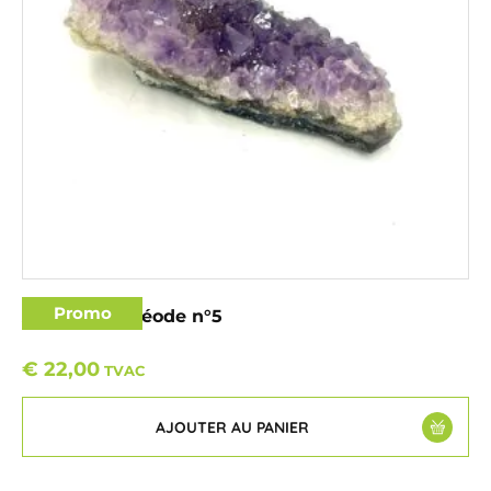
Promo
Améthyste géode n°5
€
22,00
TVAC
AJOUTER AU PANIER