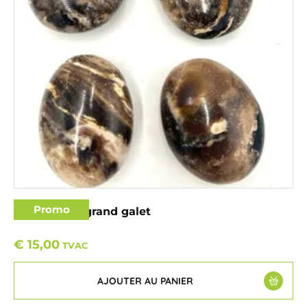
Promo
Opale noire grand galet
€
15,00
TVAC
AJOUTER AU PANIER