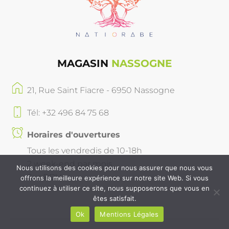
MAGASIN
NASSOGNE
21, Rue Saint Fiacre - 6950 Nassogne
Tél: +32 496 84 75 68
Horaires d'ouvertures
Tous les vendredis de 10-18h
2 week-end par mois
Nous utilisons des cookies pour nous assurer que nous vous
Sur RDV
offrons la meilleure expérience sur notre site Web. Si vous
continuez à utiliser ce site, nous supposerons que vous en
êtes satisfait.
Ok
Mentions Légales