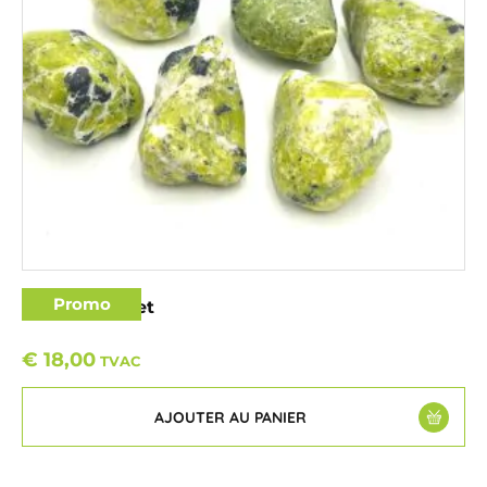
Promo
Lizardite galet
€
18,00
TVAC
AJOUTER AU PANIER