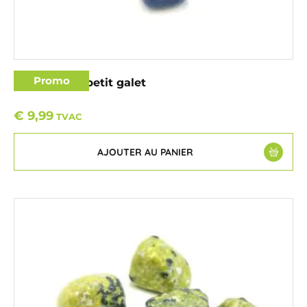
Promo
Lapis Lazuli petit galet
€
9,99
TVAC
AJOUTER AU PANIER