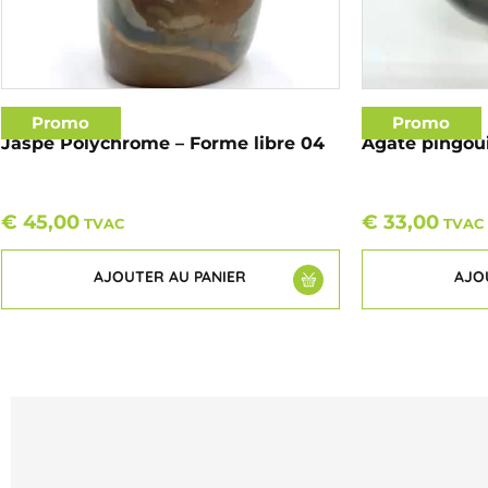
Promo
Promo
Jaspe Polychrome – Forme libre 04
Agate pingou
€
45,00
€
33,00
TVAC
TVAC
AJOUTER AU PANIER
AJO