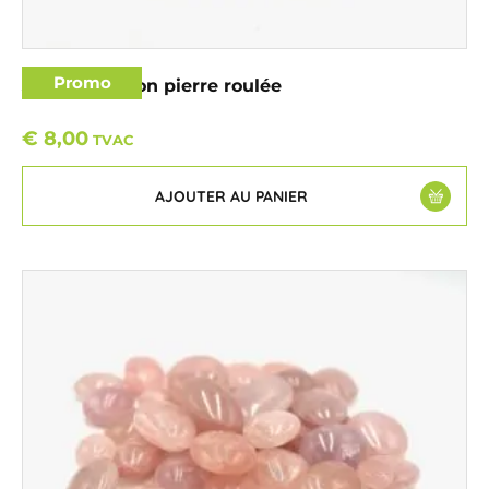
Promo
Jaspe bourdon pierre roulée
€
8,00
TVAC
AJOUTER AU PANIER