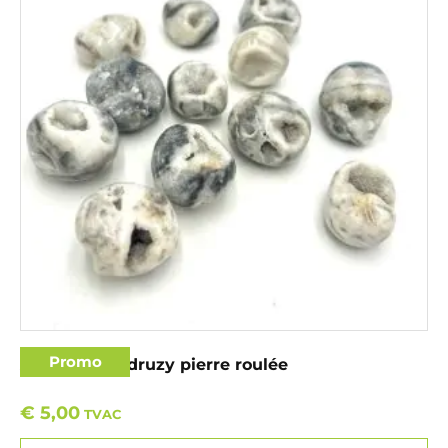
Promo
Agate zèbre druzy pierre roulée
€
5,00
TVAC