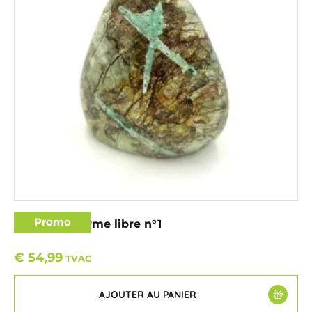
Promo
Garniérite forme libre n°1
€
54,99
TVAC
AJOUTER AU PANIER