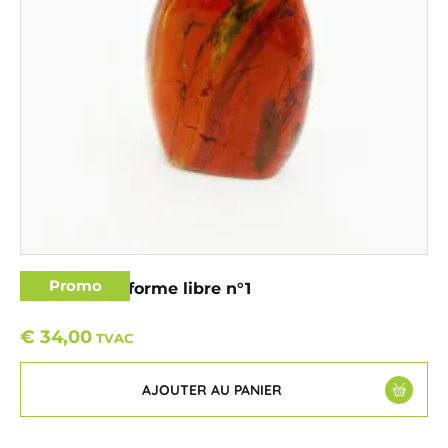
Promo
Jaspe rouge forme libre n°1
€
34,00
TVAC
AJOUTER AU PANIER