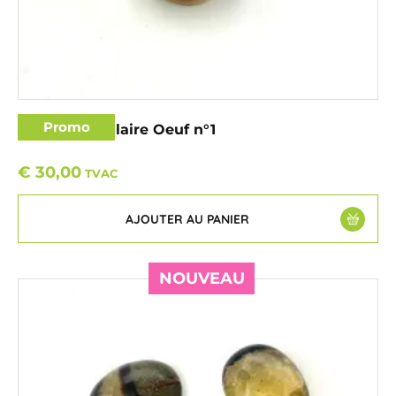
Promo
Jaspe Orbiculaire Oeuf n°1
€
30,00
TVAC
AJOUTER AU PANIER
NOUVEAU
NOUVEAU