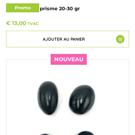
Promo
Quartz fumé prisme 20-30 gr
€
13,00
TVAC
AJOUTER AU PANIER
NOUVEAU
NOUVEAU