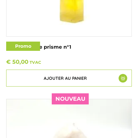
Promo
Fluorite jaune prisme n°1
€
50,00
TVAC
AJOUTER AU PANIER
NOUVEAU
NOUVEAU