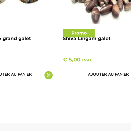
Promo
 grand galet
Shiva Lingam galet
€
5,00
TVAC
UTER AU PANIER
AJOUTER AU PANIER