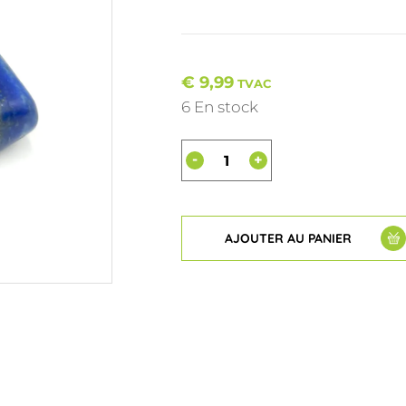
€
9,99
TVAC
6 En stock
-
+
AJOUTER AU PANIER