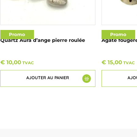
Promo
Promo
Quartz Aura d’ange pierre roulée
Agate fougère
€
10,00
€
15,00
TVAC
TVAC
AJOUTER AU PANIER
AJO