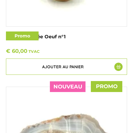
Promo
Agate rubanée Oeuf n°1
€
60,00
TVAC
AJOUTER AU PANIER
PROMO
NOUVEAU
NOUVEAU