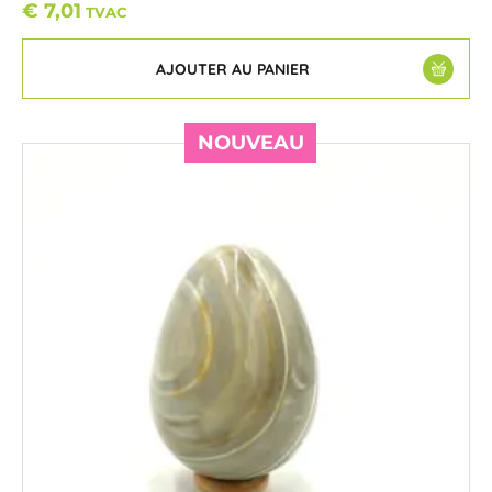
€
7,01
TVAC
AJOUTER AU PANIER
NOUVEAU
NOUVEAU