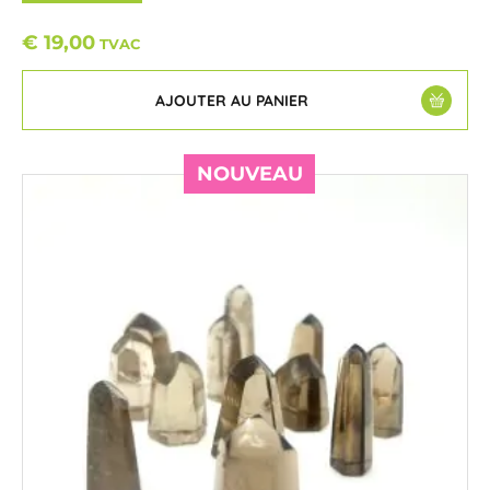
€
19,00
TVAC
AJOUTER AU PANIER
NOUVEAU
NOUVEAU