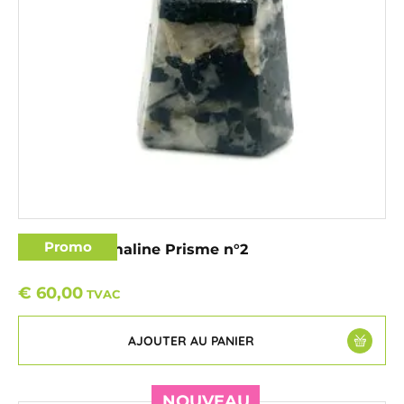
Promo
Quartz Tourmaline Prisme n°2
€
60,00
TVAC
AJOUTER AU PANIER
NOUVEAU
NOUVEAU