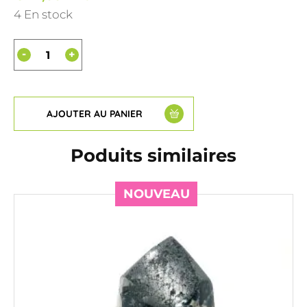
4 En stock
-
+
AJOUTER AU PANIER
Poduits similaires
NOUVEAU
NOUVEAU