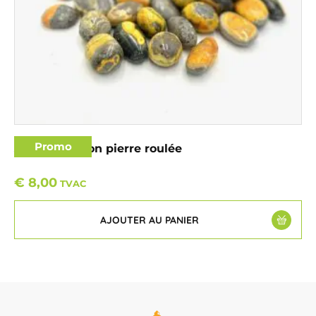
Promo
Jaspe bourdon pierre roulée
€
8,00
TVAC
AJOUTER AU PANIER