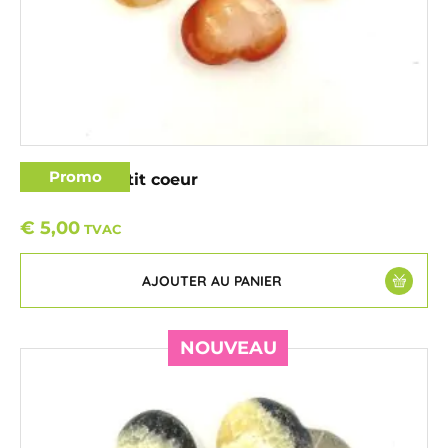
Promo
Cornaline petit coeur
€
5,00
TVAC
AJOUTER AU PANIER
NOUVEAU
NOUVEAU