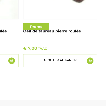
Promo
ulée
Oeil de taureau pierre roulée
€
7,00
TVAC
AJOUTER AU PANIER