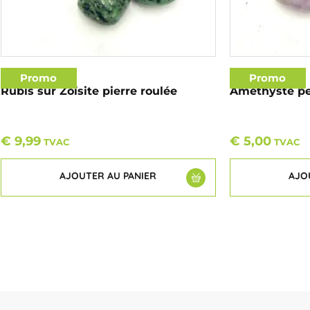
Promo
Promo
Rubis sur Zoïsite pierre roulée
Améthyste pet
€
9,99
€
5,00
TVAC
TVAC
AJOUTER AU PANIER
AJO