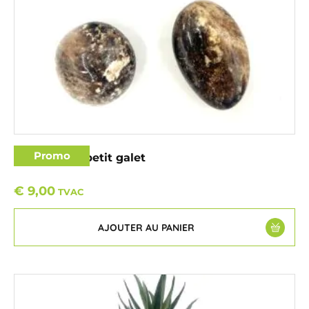
Promo
Opale noire petit galet
€
9,00
TVAC
AJOUTER AU PANIER