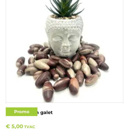
Promo
Shiva Lingam galet
€
5,00
TVAC