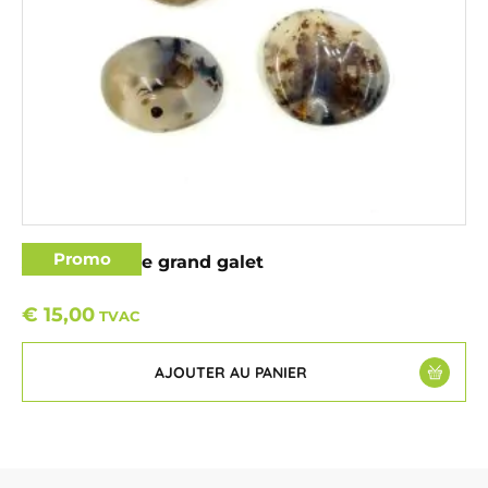
Promo
Agate fougère grand galet
€
15,00
TVAC
AJOUTER AU PANIER