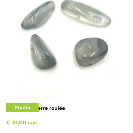
Promo
Aqua aura pierre roulée
€
10,00
TVAC