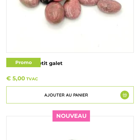
Promo
Rhodonite petit galet
€
5,00
TVAC
AJOUTER AU PANIER
NOUVEAU
NOUVEAU