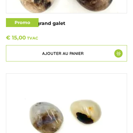
Promo
Opale noire grand galet
€
15,00
TVAC
AJOUTER AU PANIER